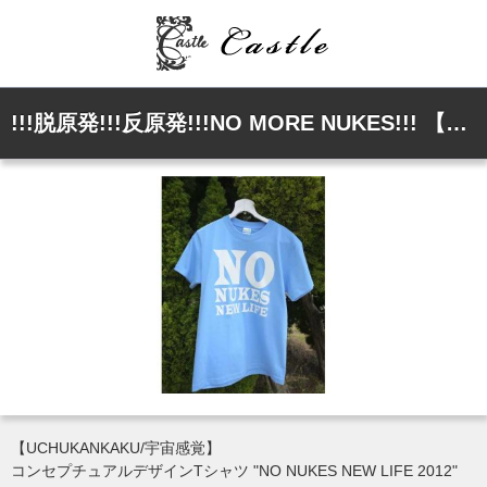
!!!脱原発!!!反原発!!!NO MORE NUKES!!! 【UCHUKANKAKU/宇宙感覚】 コンセプチュアルデザインTシャツ サックス
【UCHUKANKAKU/宇宙感覚】
コンセプチュアルデザインTシャツ "NO NUKES NEW LIFE 2012"