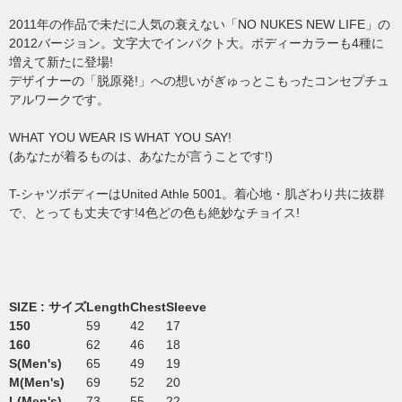
2011年の作品で未だに人気の衰えない「NO NUKES NEW LIFE」の
2012バージョン。文字大でインパクト大。ボディーカラーも4種に
増えて新たに登場!
デザイナーの「脱原発!」への想いがぎゅっとこもったコンセプチュ
アルワークです。
WHAT YOU WEAR IS WHAT YOU SAY!
(あなたが着るものは、あなたが言うことです!)
T-シャツボディーはUnited Athle 5001。着心地・肌ざわり共に抜群
で、とっても丈夫です!4色どの色も絶妙なチョイス!
SIZE : サイズ
Length
Chest
Sleeve
150
59
42
17
160
62
46
18
S(Men's)
65
49
19
M(Men's)
69
52
20
L(Men's)
73
55
22