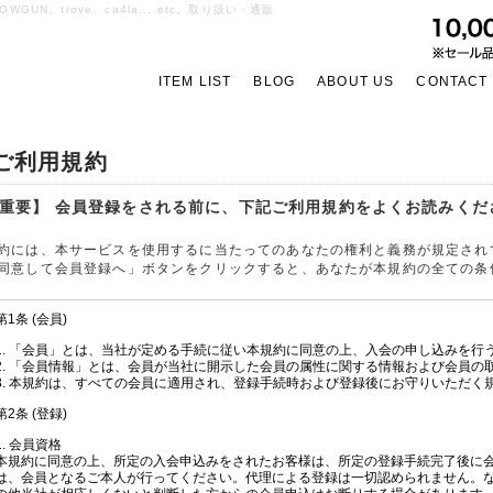
OWGUN、trove、ca4la....etc。取り扱い・通販
ITEM LIST
BLOG
ABOUT US
CONTACT
ご利用規約
重要】 会員登録をされる前に、下記ご利用規約をよくお読みくだ
約には、本サービスを使用するに当たってのあなたの権利と義務が規定され
同意して会員登録へ」ボタンをクリックすると、あなたが本規約の全ての条