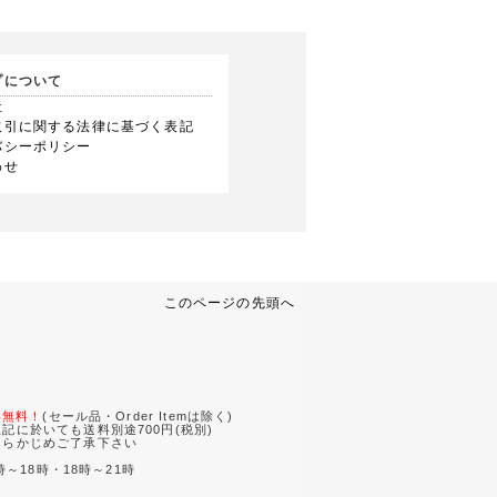
プについて
社
取引に関する法律に基づく表記
バシーポリシー
わせ
このページの先頭へ
。
料無料！
(セール品・Order Itemは除く)
記に於いても送料別途700円(税別)
あらかじめご了承下さい
時～18時・18時～21時
。