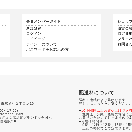
会員メンバーガイド
ショッ
新規登録
運営会
ログイン
特定商
マイページ
プライ
ポイントについて
お問合
パスワードをお忘れの方
配送料について
送料：地域により異なります。
口市駅通り２丁目1-16
詳しくはこちらをご覧ください
0
00～17:00)
■
10,000円以上お買い上げで送
amehei.com
※北海道・沖縄・離島の場合は上
さまざまな高品質ブランドを全国へ
ご負担いただいておりますので
国通販OK！
■お届け時間帯
9時～12時・12時～15時・15
て
上記の時間でご指定できます