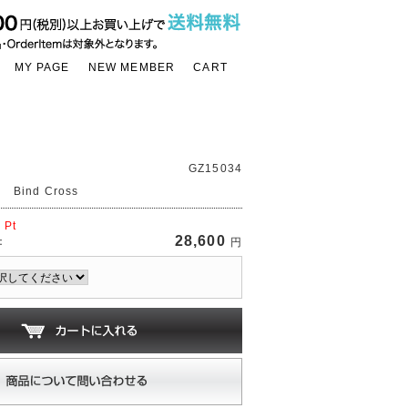
MY PAGE
NEW MEMBER
CART
GZ15034
 Bind Cross
0
Pt
28,600
：
円