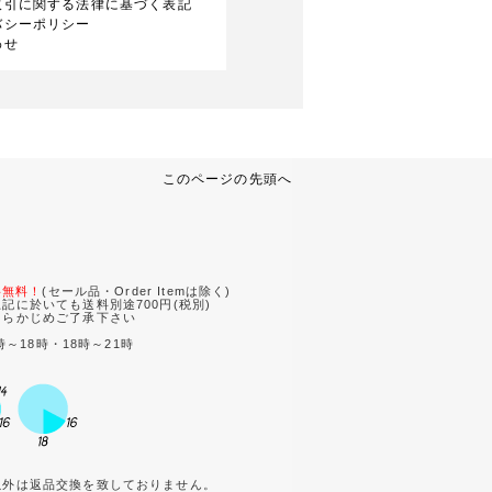
取引に関する法律に基づく表記
バシーポリシー
わせ
このページの先頭へ
。
料無料！
(セール品・Order Itemは除く)
記に於いても送料別途700円(税別)
あらかじめご了承下さい
時～18時・18時～21時
。
以外は返品交換を致しておりません。