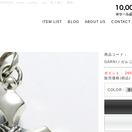
OWGUN、trove、ca4la....etc。取り扱い・通販
ITEM LIST
BLOG
ABOUT US
CONTACT
商品コード：
GARNI / ガルニ
ポイント：
26
販売価格(税込)
COLOR：