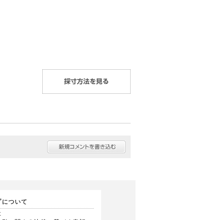
プについて
社