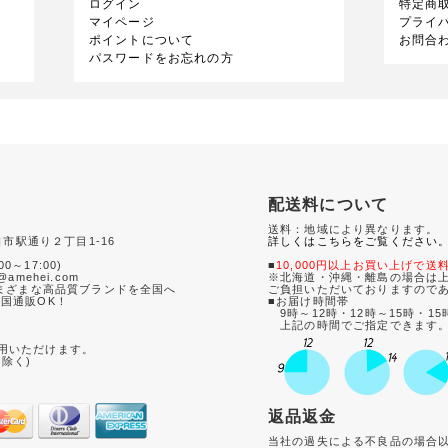
ログイン
特定商
マイページ
プライ
ポイントについて
お問合
パスワードをお忘れの方
配送料について
送料：地域により異なります。
口市駅通り２丁目1-16
詳しくはこちらをご覧ください
0
00～17:00)
■
10,000円以上お買い上げで送
amehei.com
※北海道・沖縄・離島の場合は上
さまざまな高品質ブランドを全国へ
ご負担いただいておりますので
国通販OK！
■お届け時間帯
9時～12時・12時～15時・15
て
上記の時間でご指定できます
用いただけます。
は除く)
返品返金
当社の過失による不良品の場合