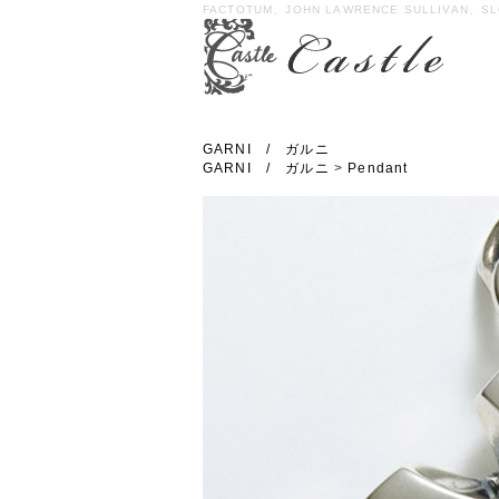
FACTOTUM、JOHN LAWRENCE SULLIVAN、SL
GARNI / ガルニ
GARNI / ガルニ
>
Pendant