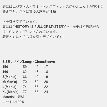
表にはエジプトのピラミッドとスフィンクスのシルエットが優雅に
聳え立ち、さらに背後の惑星が神秘
さを引き立てています。
裏には "HISTORY IS FULL OF MYSTERY" =「歴史は不思議だら
け」が大きくプリントされています。
表裏ともにとても目を引くデザインです!
SIZE : サイズ
Length
Chest
Sleeve
150
59
42
17
160
62
46
18
S(Men's)
66
49
19
M(Men's)
70
52
20
L(Men's)
74
55
22
XL(Men's)
77
58
24
Material : 素材
コットン100%