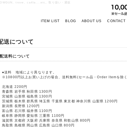
OWGUN、trove、ca4la....etc。取り扱い・通販
ITEM LIST
BLOG
ABOUT US
CONTACT
配送について
配送料について
●送料 地域により異なります。
※10800円以上お買い上げの場合、送料無料(セール品・Order Itemを除く
北海道 2200円
青森県 岩手県 秋田県 1300円
宮城県 山形県 福島県 1300円
茨城県 栃木県 群馬県 埼玉県 千葉県 東京都 神奈川県 山梨県 1200円
新潟県 長野県 1200円
富山県 石川県 福井県 1100円
岐阜県 静岡県 愛知県 三重県 1100円
滋賀県 京都府 大阪府 兵庫県 奈良県 和歌山県 800円
鳥取県 島根県 岡山県 広島県 山口県 800円