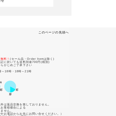
わせ
このページの先頭へ
。
料無料！
(セール品・Order Itemは除く)
記に於いても送料別途700円(税別)
あらかじめご了承下さい
時～18時・18時～21時
。
以外は返品交換を致しておりません。
てお客様都合による
ません。
やお電話からお先にお問い合せください。）