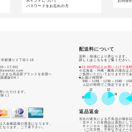
ポイントについて
お問合
パスワードをお忘れの方
配送料について
送料：地域により異なります。
口市駅通り２丁目1-16
詳しくはこちらをご覧ください
0
00～17:00)
■
10,000円以上お買い上げで送
amehei.com
※北海道・沖縄・離島の場合は上
さまざまな高品質ブランドを全国へ
ご負担いただいておりますので
国通販OK！
■お届け時間帯
9時～12時・12時～15時・15
て
上記の時間でご指定できます
用いただけます。
は除く)
返品返金
当社の過失による不良品の場合
・当サイトの全商品は原則とし
は入金確認後の発送になります。
キャンセル・返品はお受けでき
となります。ご了承下さい。
（ご注文時、不安な方はメール