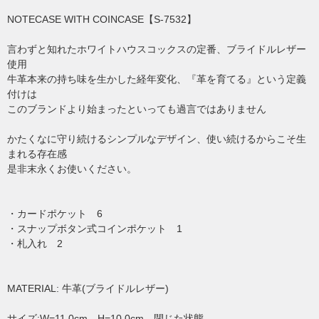
NOTECASE WITH COINCASE【S-7532】
言わずと知れたホワイトハウスコックスの定番、ブライドルレザー
使用
牛革本来の持ち味を生かした経年変化、『革を育てる』という定義
付けは
このブランドより始まったといっても過言ではありません
かたくなに守り続けるシンプルなデザイン、使い続けるからこそ生
まれる存在感
是非末永くお使いください。
・カードポケット 6
・スナップボタン式コインポケット 1
・札入れ 2
MATERIAL: 牛革(ブライドルレザー)
サイズ:W=11.0cm H=10.0cm 閉じた状態