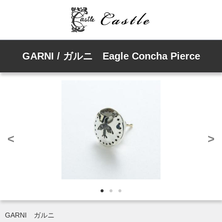
GARNI / ガルニ Eagle Concha Pierce
<
>
GARNI ガルニ