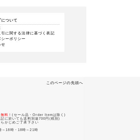
プについて
社
取引に関する法律に基づく表記
バシーポリシー
わせ
このページの先頭へ
。
料無料！
(セール品・Order Itemは除く)
記に於いても送料別途700円(税別)
あらかじめご了承下さい
時～18時・18時～21時
。