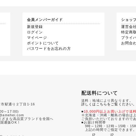
会員メンバーガイド
ショッ
新規登録
運営会
ログイン
特定商
マイページ
プライ
ポイントについて
お問合
パスワードをお忘れの方
配送料について
送料：地域により異なります。
口市駅通り２丁目1-16
詳しくはこちらをご覧ください
0
00～17:00)
■
10,000円以上お買い上げで送
amehei.com
※北海道・沖縄・離島の場合は上
さまざまな高品質ブランドを全国へ
ご負担いただいておりますので
国通販OK！
■お届け時間帯
9時～12時・12時～15時・15
て
上記の時間でご指定できます